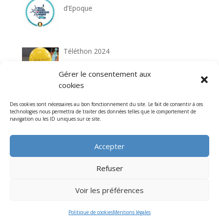
d’Epoque
Téléthon 2024
Gérer le consentement aux
cookies
Rallye de l’Association 2024
Des cookies sont nécessaires au bon fonctionnement du site. Le fait de consentir à ces
technologies nous permettra de traiter des données telles que le comportement de
navigation ou les ID uniques sur ce site.
Accepter
Refuser
Voir les préférences
Association de la Montée Historique de Laon - Illustré
par
Etienne Noël
et réalisé par
l'Atelier du Web
Politique de cookies
Mentions légales