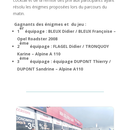
cocktail et de la remise des prix aux participants ayant
résolu les énigmes proposées lors du parcours du
matin.
Gagnants des énigmes et du jeu :
er
1
équipage : BLEUX Didier / BLEUX Françoise –
Opel Roadster 2008
ème
2
équipage : FLAGEL Didier / TRONQUOY
Karine – Alpine A 110
ème
3
équipage : équipage DUPONT Thierry /
DUPONT Sandrine – Alpine A110