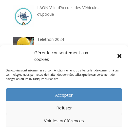
LAON Ville d’Accueil des Véhicules
d’Epoque
Téléthon 2024
Gérer le consentement aux
cookies
Rallye de l’Association 2024
Des cookies sont nécessaires au bon fonctionnement du site. Le fait de consentir à ces
technologies nous permettra de traiter des données telles que le comportement de
navigation ou les ID uniques sur ce site.
Accepter
Refuser
Voir les préférences
Association de la Montée Historique de Laon - Illustré