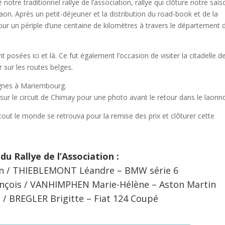
re traditionnel rallye de l’association, rallye qui clôture notre sais
on. Après un petit-déjeuner et la distribution du road-book et de la
pour un périple d’une centaine de kilomètres à travers le département 
posées ici et là. Ce fut également l’occasion de visiter la citadelle d
r sur les routes belges.
agnes à Mariembourg.
sur le circuit de Chimay pour une photo avant le retour dans le laonno
out le monde se retrouva pour la remise des prix et clôturer cette
u Rallye de l’Association :
en / THIEBLEMONT Léandre – BMW série 6
nçois / VANHIMPHEN Marie-Hélène – Aston Martin
 / BREGLER Brigitte – Fiat 124 Coupé