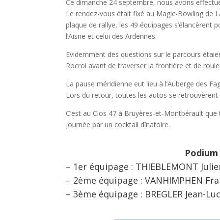
Ce dimanche 24 septembre, nous avons effectué not
Le rendez-vous était fixé au Magic-Bowling de La
plaque de rallye, les 49 équipages s’élancèrent 
l’Aisne et celui des Ardennes.
Evidemment des questions sur le parcours étaient 
Rocroi avant de traverser la frontière et de roule
La pause méridienne eut lieu à l’Auberge des F
Lors du retour, toutes les autos se retrouvèrent 
C’est au Clos 47 à Bruyères-et-Montbérault que t
journée par un cocktail dînatoire.
Podium d
– 1er équipage : THIEBLEMONT Juli
– 2ème équipage : VANHIMPHEN Fra
– 3ème équipage : BREGLER Jean-Luc