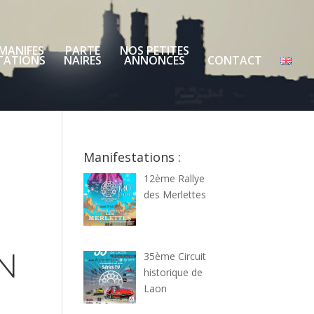
MANIFES
PARTE
NOS PETITES
TATIONS
NAIRES
ANNONCES
CONTACT
Manifestations :
12ème Rallye
des Merlettes
N
35ème Circuit
historique de
Laon