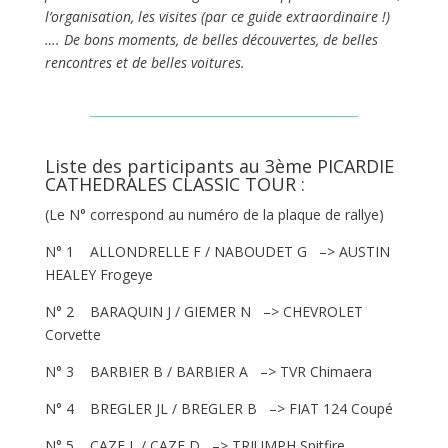
l’organisation, les visites (par ce guide extraordinaire !)
…. De bons moments, de belles découvertes, de belles
rencontres et de belles voitures.
Liste des participants au 3ème PICARDIE
CATHEDRALES CLASSIC TOUR :
(Le N° correspond au numéro de la plaque de rallye)
N° 1 ALLONDRELLE F / NABOUDET G –> AUSTIN
HEALEY Frogeye
N° 2 BARAQUIN J / GIEMER N –> CHEVROLET
Corvette
N° 3 BARBIER B / BARBIER A –> TVR Chimaera
N° 4 BREGLER JL / BREGLER B –> FIAT 124 Coupé
N° 5 CAZE L / CAZE D –> TRIUMPH Spitfire