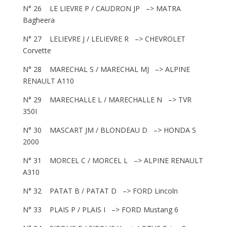
N° 26 LE LIEVRE P / CAUDRON JP –> MATRA
Bagheera
N° 27 LELIEVRE J / LELIEVRE R –> CHEVROLET
Corvette
N° 28 MARECHAL S / MARECHAL MJ –> ALPINE
RENAULT A110
N° 29 MARECHALLE L / MARECHALLE N –> TVR
350I
N° 30 MASCART JM / BLONDEAU D –> HONDA S
2000
N° 31 MORCEL C / MORCEL L –> ALPINE RENAULT
A310
N° 32 PATAT B / PATAT D –> FORD Lincoln
N° 33 PLAIS P / PLAIS I –> FORD Mustang 6