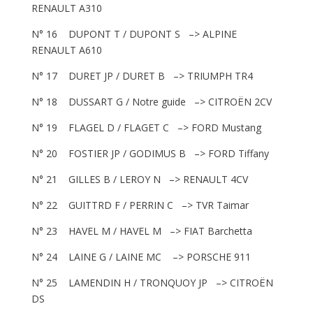
RENAULT A310
N° 16 DUPONT T / DUPONT S –> ALPINE
RENAULT A610
N° 17 DURET JP / DURET B –> TRIUMPH TR4
N° 18 DUSSART G / Notre guide –> CITROËN 2CV
N° 19 FLAGEL D / FLAGET C –> FORD Mustang
N° 20 FOSTIER JP / GODIMUS B –> FORD Tiffany
N° 21 GILLES B / LEROY N –> RENAULT 4CV
N° 22 GUITTRD F / PERRIN C –> TVR Taimar
N° 23 HAVEL M / HAVEL M –> FIAT Barchetta
N° 24 LAINE G / LAINE MC –> PORSCHE 911
N° 25 LAMENDIN H / TRONQUOY JP –> CITROËN
DS