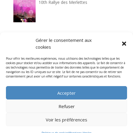
10th Rallye des Merlettes
33rd Circuit historique de Laon
Gérer le consentement aux
cookies
Pour offrir les meilleures expériences, nous utilisons des technologies telles que les
cookies pour stocker et/ou accéder aux informations des appareils. Le fait de consentir à
7th Cathedrals Classic tour
ces technologies nous permettra de traiter des données telles que le comportement de
navigation ou les ID uniques sur ce site. Le fait de ne pas consentir ou de retirer son
consentement peut avoir un effet négatif sur certaines caractéristiques et fonctions.
Accepter
Refuser
Voir les préférences
Association de la Montée Historique de Laon - Illustré
par
Etienne Noël
et réalisé par
l'Atelier du Web